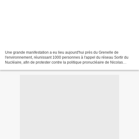
Une grande manifestation a eu lieu aujourd'hui près du Grenelle de
l'environnement, réunissant 1000 personnes à l'appel du réseau Sortir du
Nucléaire, afin de protester contre la politique pronucléaire de Nicolas
Sarkozy, lequel n'a même pas mis à l'ordre...