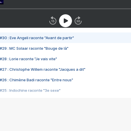
#30 : Eve Angeli raconte "Avant de partir"
#29 : MC Solaar raconte "Bouge de là"
28 : Lorie raconte "Je vais vite"
#27 : Christophe Willem raconte "Jacques a dit"
#26 : Chimène Badi raconte "Entre nous"
#25 : Indochine raconte "3e sexe"
#24 : Zaho raconte "C'est chelou"
#23 : Patrick Bruel raconte "Au café des délices"
#22 : Kyo raconte "Le chemin"