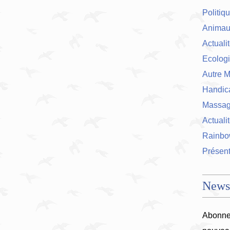
Politiq
Animau
Actuali
Ecolog
Autre M
Handic
Massage
Actualit
Rainbo
Présent
Newsl
Abonnez