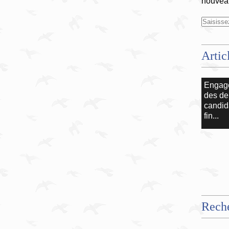
nouveau
Artic
Engag
des de
candid
fin...
Rech