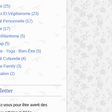
ue
(25)
x Et Végétarisme
(23)
té Personnelle
(17)
ie
(17)
illitantisme
(5)
ap
(5)
 - Yoga - Bien-Être
(5)
é Culturelle
(4)
w Family
(3)
ation
(2)
etter
-vous pour être averti des