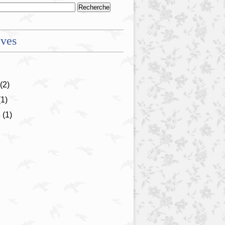
ives
(2)
1)
s
(1)