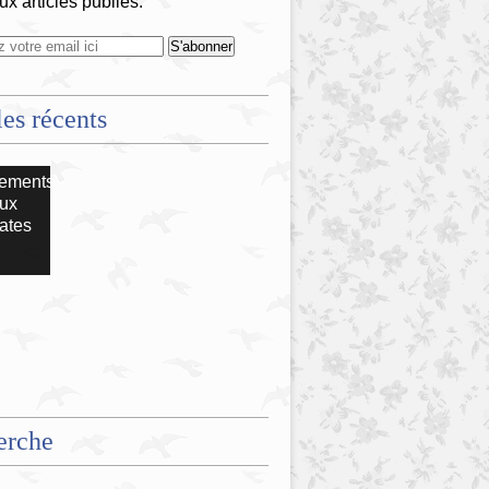
x articles publiés.
les récents
ements
ux
ates
erche