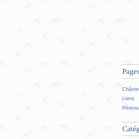
Page
Châines
Liens
Réseau
Catég