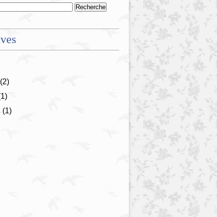
ives
(2)
1)
s
(1)