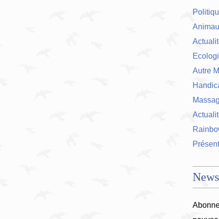
Politiq
Animau
Actuali
Ecolog
Autre M
Handic
Massage
Actualit
Rainbo
Présent
Newsl
Abonnez