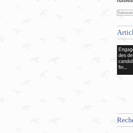
nouveau
Artic
Engag
des de
candid
fin...
Rech