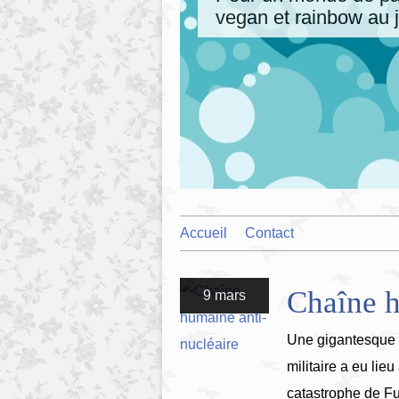
vegan et rainbow au j
Accueil
Contact
Chaîne h
9 mars
Une gigantesque c
militaire a eu lie
catastrophe de F