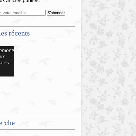
x articles publiés.
les récents
ements
ux
ates
erche