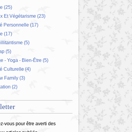
ue
(25)
x Et Végétarisme
(23)
té Personnelle
(17)
ie
(17)
illitantisme
(5)
ap
(5)
 - Yoga - Bien-Être
(5)
é Culturelle
(4)
w Family
(3)
ation
(2)
etter
-vous pour être averti des