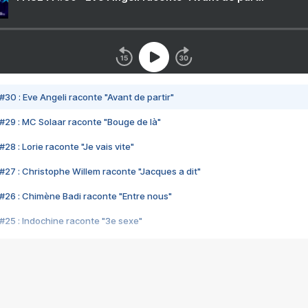
#30 : Eve Angeli raconte "Avant de partir"
#29 : MC Solaar raconte "Bouge de là"
28 : Lorie raconte "Je vais vite"
#27 : Christophe Willem raconte "Jacques a dit"
#26 : Chimène Badi raconte "Entre nous"
#25 : Indochine raconte "3e sexe"
#24 : Zaho raconte "C'est chelou"
#23 : Patrick Bruel raconte "Au café des délices"
#22 : Kyo raconte "Le chemin"