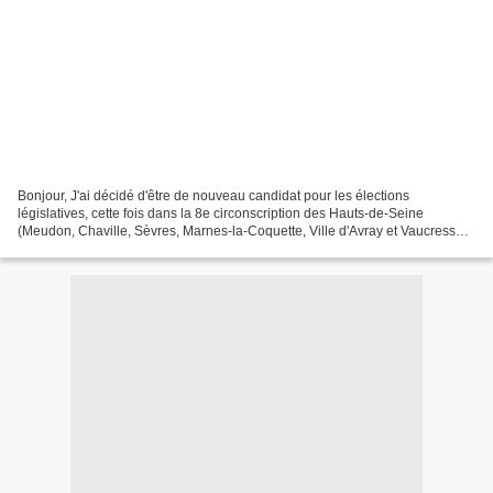
Bonjour, J'ai décidé d'être de nouveau candidat pour les élections
législatives, cette fois dans la 8e circonscription des Hauts-de-Seine
(Meudon, Chaville, Sèvres, Marnes-la-Coquette, Ville d'Avray et Vaucresson)
avec le MHAN (Mouvement Hommes Animaux...