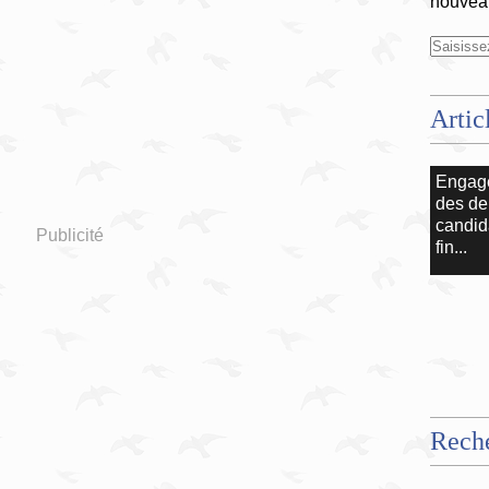
nouveau
Artic
Engag
des de
candid
Publicité
fin...
Rech